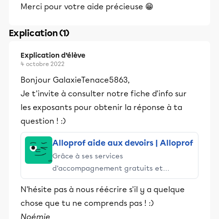
Merci pour votre aide précieuse 😁
Explication (1)
Explication d’élève
4 octobre 2022
Bonjour GalaxieTenace5863,
Je t'invite à consulter notre fiche d'info sur
les exposants pour obtenir la réponse à ta
question ! :)
Alloprof aide aux devoirs | Alloprof
Grâce à ses services
d’accompagnement gratuits et
stimulants, Alloprof engage les élèves
N'hésite pas à nous réécrire s'il y a quelque
et leurs parents dans la réussite
chose que tu ne comprends pas ! :)
éducative.
Noémie