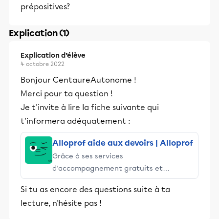
prépositives?
Explication (1)
Explication d’élève
4 octobre 2022
Bonjour CentaureAutonome !
Merci pour ta question !
Je t'invite à lire la fiche suivante qui
t'informera adéquatement :
Alloprof aide aux devoirs | Alloprof
Grâce à ses services
d’accompagnement gratuits et
stimulants, Alloprof engage les élèves
Si tu as encore des questions suite à ta
et leurs parents dans la réussite
lecture, n'hésite pas !
éducative.