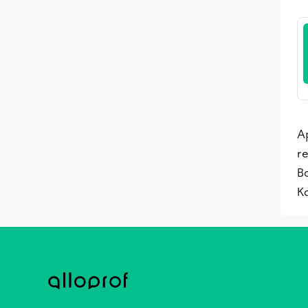
Ap
re
B
K