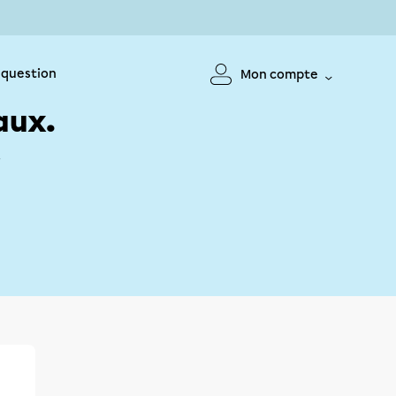
 question
Mon compte
aux.
!