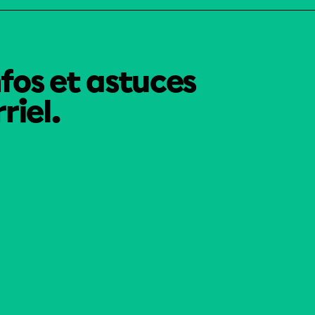
nfos et astuces
riel.