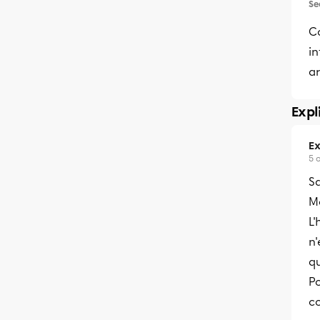
Se
C
in
ar
Expl
Ex
5 
Sa
Me
L
n'
qu
Po
co