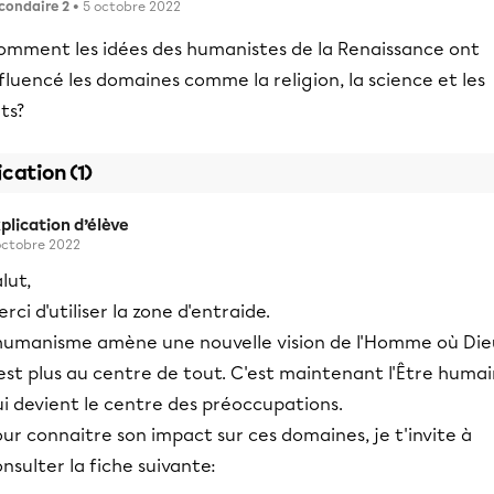
condaire 2
• 5 octobre 2022
omment les idées des humanistes de la Renaissance ont
fluencé les domaines comme la religion, la science et les
ts?
ication (1)
plication d’élève
octobre 2022
lut,
rci d'utiliser la zone d'entraide.
'humanisme amène une nouvelle vision de l'Homme où Die
est plus au centre de tout. C'est maintenant l'Être huma
i devient le centre des préoccupations.
ur connaitre son impact sur ces domaines, je t'invite à
nsulter la fiche suivante: