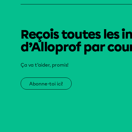
Reçois toutes les i
d’Alloprof par cour
Ça va t’aider, promis!
Abonne-toi ici!