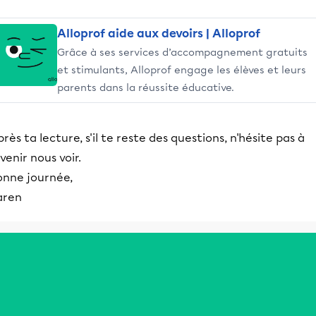
Alloprof aide aux devoirs | Alloprof
Grâce à ses services d’accompagnement gratuits
et stimulants, Alloprof engage les élèves et leurs
parents dans la réussite éducative.
rès ta lecture, s'il te reste des questions, n'hésite pas à
venir nous voir.
onne journée,
aren