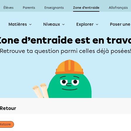
Élèves
Parents
Enseignants
Zone d’entraide
Allofrançais
Matières
Niveaux
Explorer
Poser une
Zone d’entraide est en trav
Retrouve ta question parmi celles déjà posées
Retour
Histoire