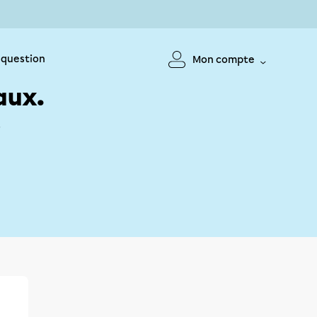
 question
Mon compte
aux.
!