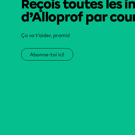
Reçois toutes les i
d’Alloprof par cour
Ça va t’aider, promis!
Abonne-toi ici!