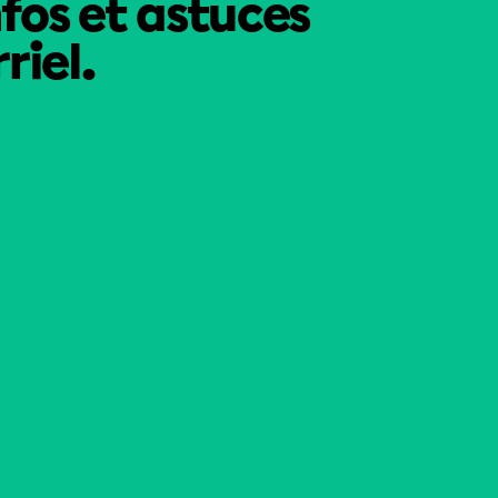
nfos et astuces
riel.