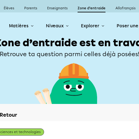
Élèves
Parents
Enseignants
Zone d’entraide
Allofrançais
Matières
Niveaux
Explorer
Poser une
Zone d’entraide est en trav
Retrouve ta question parmi celles déjà posées
Retour
Sciences et technologies