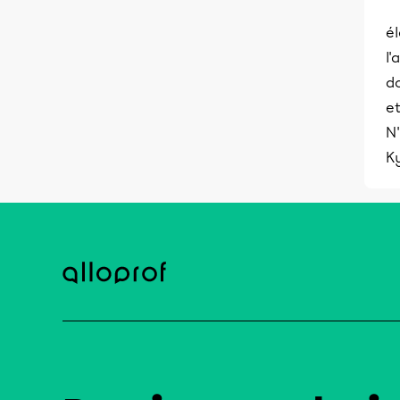
él
l'
d
et
N'
K