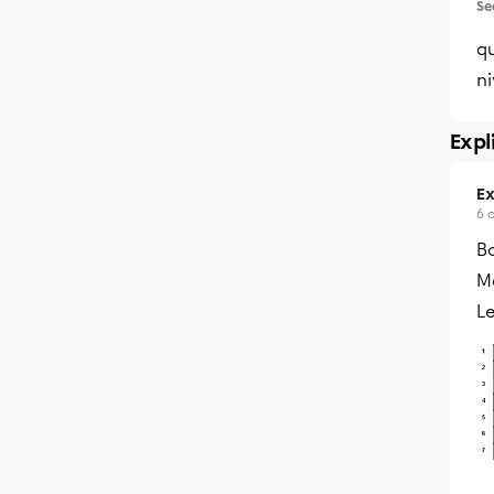
Se
q
ni
Expl
Ex
6 
Bo
Me
Le