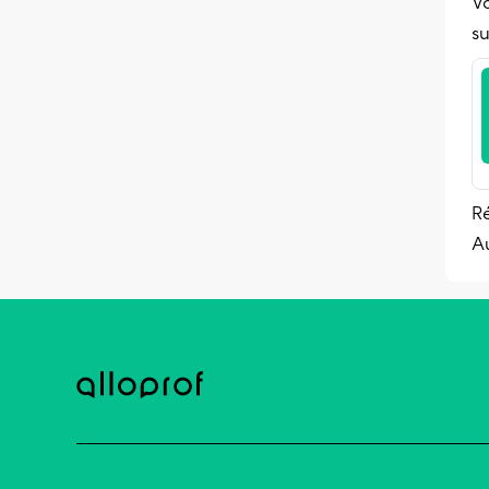
Vo
s
Ré
A