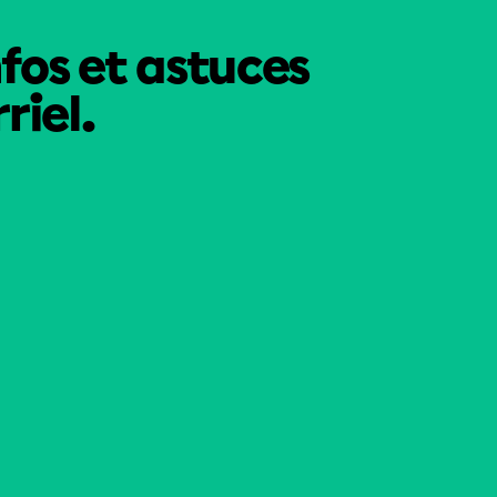
nfos et astuces
riel.