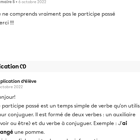
imaire 5
• 6 octobre 2022
e ne comprends vraiment pas le participe passé
rci !!!
ication (1)
plication d’élève
octobre 2022
onjour!
 participe passé est un temps simple de verbe qu'on utili
ur conjuguer. Il est formé de deux verbes : un auxiliaire
voir ou être) et du verbe à conjuguer. Exemple : J'
ai
angé
une pomme.