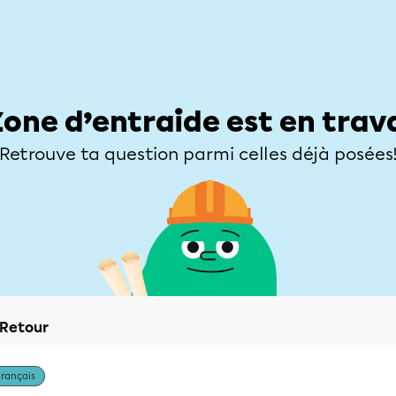
Élèves
Parents
Enseignants
Zone d’entraide
Allofrançais
Matières
Niveaux
Explorer
Poser une
Zone d’entraide est en trav
Retrouve ta question parmi celles déjà posées
Retour
Français