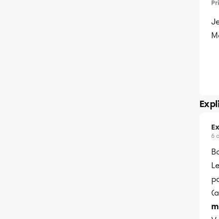
Pr
J
Me
Expl
Ex
6 
B
Le
po
(a
m