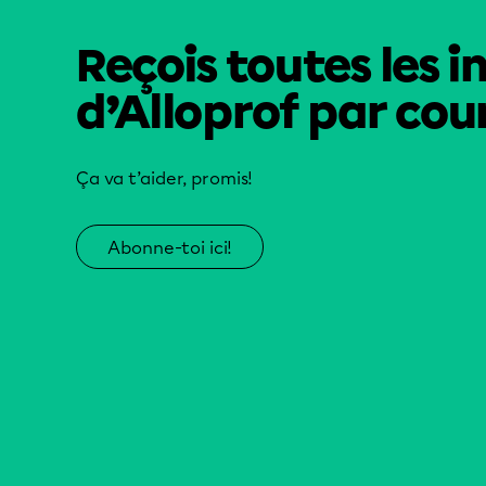
Reçois toutes les i
d’Alloprof par cour
Ça va t’aider, promis!
Abonne-toi ici!