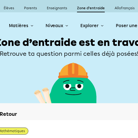
Élèves
Parents
Enseignants
Zone d’entraide
Allofrançais
Matières
Niveaux
Explorer
Poser une
Zone d’entraide est en trav
Retrouve ta question parmi celles déjà posées
Retour
Mathématiques