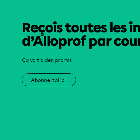
Reçois toutes les i
d’Alloprof par cour
Ça va t’aider, promis!
Abonne-toi ici!