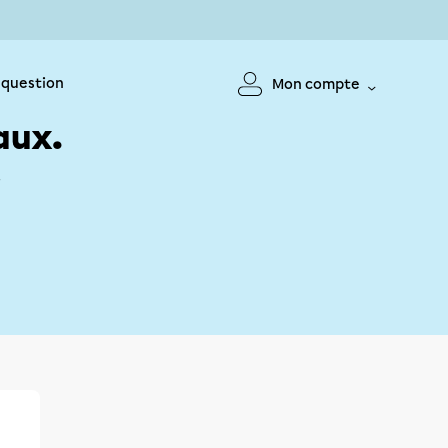
 question
Mon compte
aux.
!