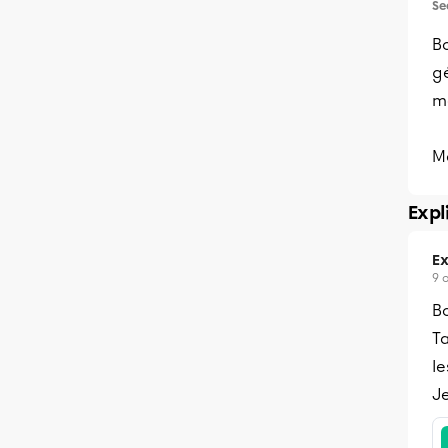
Se
Bo
g
m
M
Expl
Ex
9 
B
Ta
le
Je