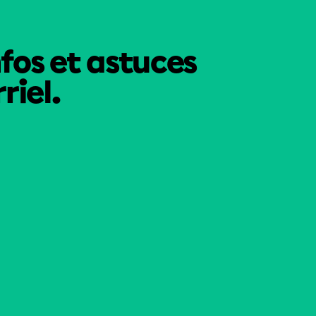
nfos et astuces
riel.