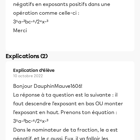
négatifs en exposants positifs dans une
opération comme celle-ci :
3⁵a-²bc-⁶/2⁴x-³
Merci
Explications (2)
Explication d’élève
10 octobre 2022
Bonjour DauphinMauve1606!
La réponse à ta question est la suivante : il
faut descendre l'exposant en bas OU monter
l'exposant en haut. Prenons ton équation :
3⁵a-²bc-⁶/2⁴x-³
Dans le nominateur de ta fraction, le a est
négatif, et le c aussi. Eux, il va falloir les