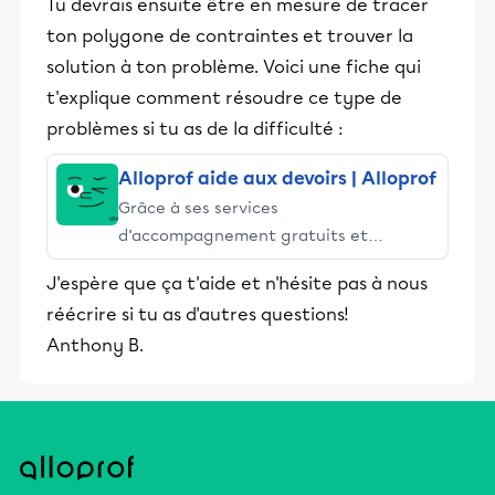
Tu devrais ensuite être en mesure de tracer
ton polygone de contraintes et trouver la
solution à ton problème. Voici une fiche qui
t'explique comment résoudre ce type de
problèmes si tu as de la difficulté :
Alloprof aide aux devoirs | Alloprof
Grâce à ses services
d’accompagnement gratuits et
stimulants, Alloprof engage les élèves
J'espère que ça t'aide et n'hésite pas à nous
et leurs parents dans la réussite
réécrire si tu as d'autres questions!
éducative.
Anthony B.