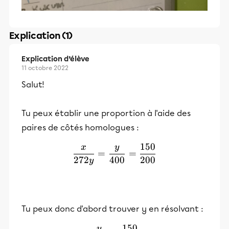
Explication (1)
Explication d’élève
11 octobre 2022
Salut!
Tu peux établir une proportion à l'aide des
paires de côtés homologues :
150
x
y
\frac{x}{272y}=\frac{y}
=
=
272
400
200
y
Tu peux donc d'abord trouver y en résolvant :
150
y