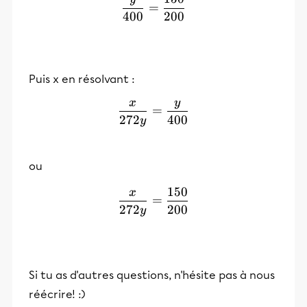
\frac{y}{400}=\frac{150
=
400
200
Puis x en résolvant :
x
y
\frac{x}{272y}=\frac{y}
=
272
400
y
ou
150
x
\frac{x}{272y}=\frac{15
=
272
200
y
Si tu as d'autres questions, n'hésite pas à nous
réécrire! :)