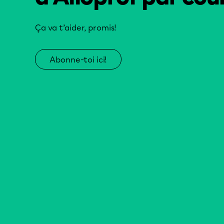
Ça va t’aider, promis!
Abonne-toi ici!