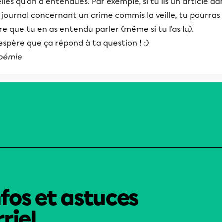
lles qu'on a entendues. Par exemple, si tu lis un article da
 journal concernant un crime commis la veille, tu pourras
re que tu en as entendu parler (même si tu l'as lu).
espère que ça répond à ta question ! :)
oémie
nfos et astuces
riel.