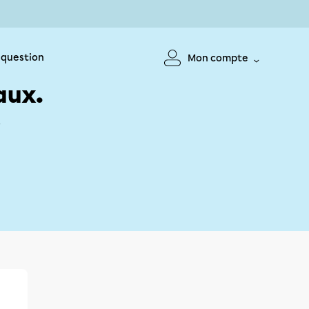
 question
Mon compte
aux.
!