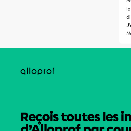
ce
le
di
J'
N
Reçois toutes les i
d’Alloprof par cour