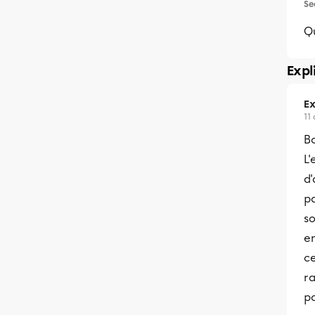
Se
Q
Expl
Ex
11
Bo
L'
d'
pa
so
en
ce
ra
po