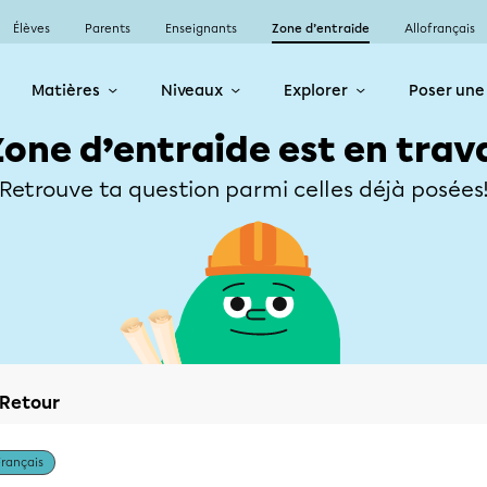
Élèves
Parents
Enseignants
Zone d’entraide
Allofrançais
Matières
Niveaux
Explorer
Poser une
Zone d’entraide est en trav
Retrouve ta question parmi celles déjà posées
Retour
Français