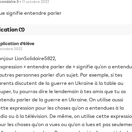
condaire 3
• 11 octobre 2022
ue signifie entendre parler
ication (1)
plication d’élève
 octobre 2022
njour LionSolidaire5822,
expression « entendre parler de » signifie qu'on a entendu
autres personnes parler d'un sujet. Par exemple, si tes
rents discutent de la guerre en Ukraine à la table au
uper, tu pourras dire le lendemain à tes amis que tu as
tendu parler de la guerre en Ukraine. On utilise aussi
tte expression pour les choses qu'on a entendues à la
dio ou à la télévision. De même, on utilise cette expressi
ur les choses qu'on a vues ou qu'on a lues et pas seuleme