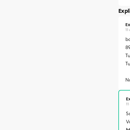
Expl
Ex
11
bo
89
Tu
Tu
No
Ex
11
S
V
h