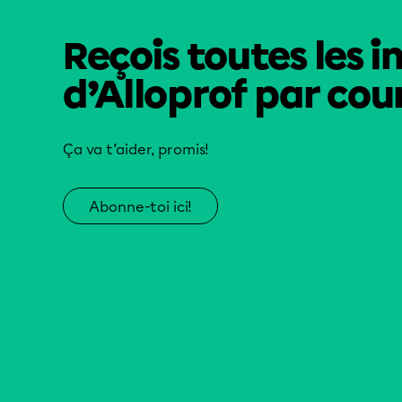
Reçois toutes les i
d’Alloprof par cour
Ça va t’aider, promis!
Abonne-toi ici!