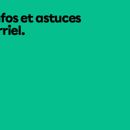
nfos et astuces
riel.