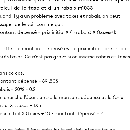
calcul-de-la-taxe-et-d-un-rabais-m1033
uand il y a un problème avec taxes et rabais, on peut
ssayer de le voir comme ça :
ontant dépensé = prix initial X (1-rabais) X (taxes+1)
n effet, le montant dépensé est le prix initial après rabais
près taxes. Ce n'est pas grave si on inverse rabais et taxes
ans ce cas,
ontant dépensé = 891,80$
abais = 20% = 0,2
n cherche l'écart entre le montant dépensé et le (prix
itial X (taxes + 1)) :
prix initial X (taxes + 1)) - montant dépensé = ?
ur ce faire, il faut calculer le prix initial avec taxes: