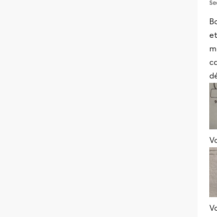
Se
B
et
ma
ca
dé
Vo
V