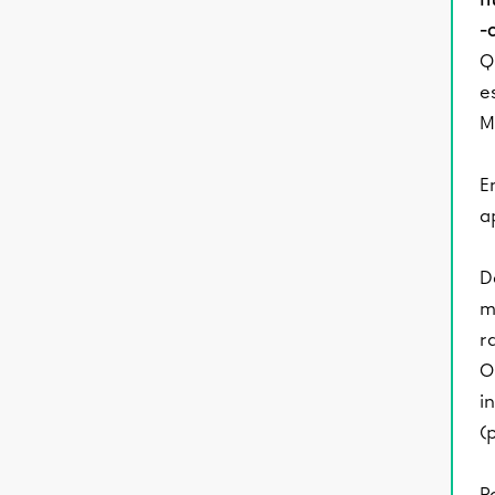
-
Q
e
M
E
a
D
m
r
O
in
(
Po