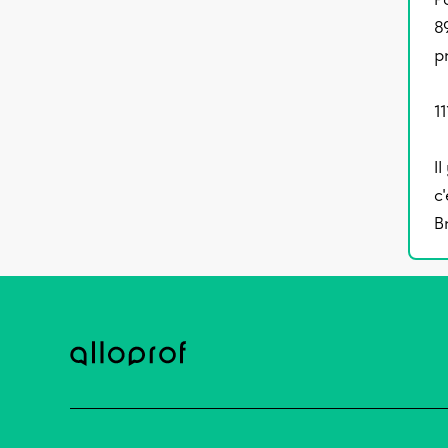
89
pr
11
I
c
B