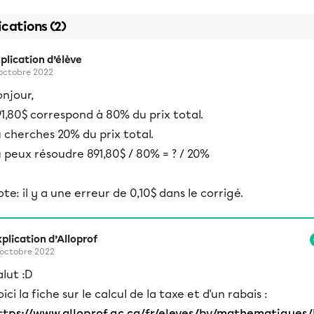
ications (2)
plication d’élève
 octobre 2022
njour,
1,80$ correspond à 80% du prix total.
 cherches 20% du prix total.
 peux résoudre 891,80$ / 80% = ? / 20%
te: il y a une erreur de 0,10$ dans le corrigé.
plication d’Alloprof
 octobre 2022
alut :D
oici la fiche sur le calcul de la taxe et d'un rabais :
ttps://www.alloprof.qc.ca/fr/eleves/bv/mathematiques/