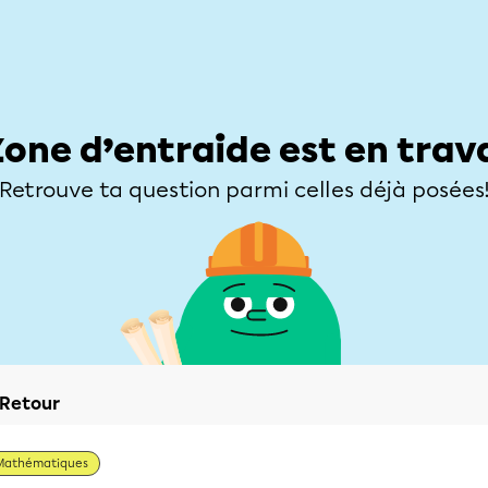
Élèves
Parents
Enseignants
Zone d’entraide
Allofrançais
Matières
Niveaux
Explorer
Poser une
Zone d’entraide est en trav
Retrouve ta question parmi celles déjà posées
Retour
Mathématiques