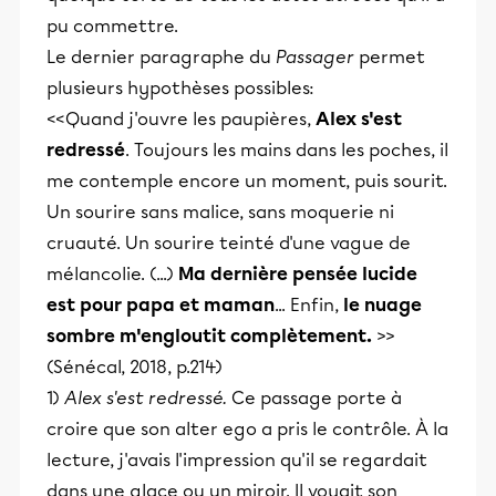
pu commettre.
Le dernier paragraphe du
Passager
permet
plusieurs hypothèses possibles:
<<Quand j'ouvre les paupières,
Alex s'est
redressé
. Toujours les mains dans les poches, il
me contemple encore un moment, puis sourit.
Un sourire sans malice, sans moquerie ni
cruauté. Un sourire teinté d'une vague de
mélancolie. (...)
Ma dernière pensée lucide
est pour papa et maman
... Enfin,
le nuage
sombre
m'engloutit complètement.
>>
(Sénécal, 2018, p.214)
1)
Alex s'est redressé.
Ce passage porte à
croire que son alter ego a pris le contrôle. À la
lecture, j'avais l'impression qu'il se regardait
dans une glace ou un miroir. Il voyait son