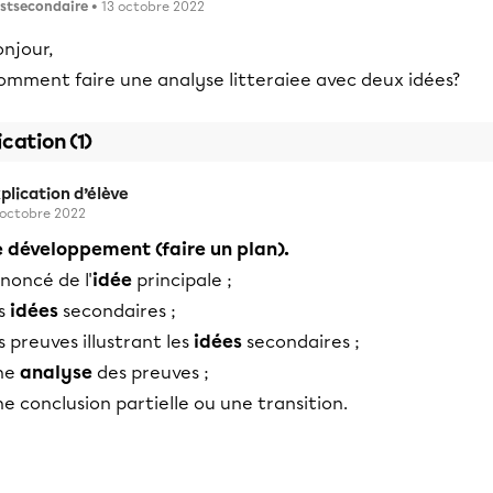
stsecondaire
• 13 octobre 2022
njour,
omment faire une analyse litteraiee avec deux idées?
ication (1)
plication d’élève
 octobre 2022
e développement (faire un plan).
énoncé de l'
idée
principale ;
es
idées
secondaires ;
s preuves illustrant les
idées
secondaires ;
ne
analyse
des preuves ;
e conclusion partielle ou une transition.