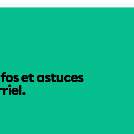
nfos et astuces
riel.