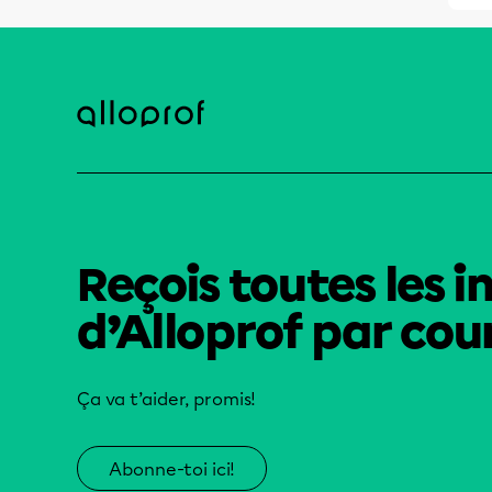
Reçois toutes les i
d’Alloprof par cour
Ça va t’aider, promis!
Abonne-toi ici!