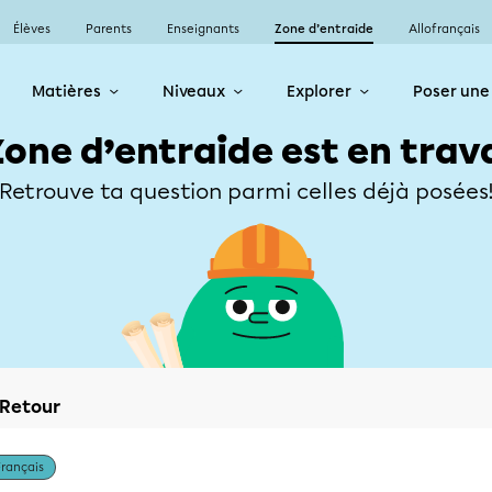
Élèves
Parents
Enseignants
Zone d’entraide
Allofrançais
Matières
Niveaux
Explorer
Poser une
Zone d’entraide est en trav
Retrouve ta question parmi celles déjà posées
Retour
Français