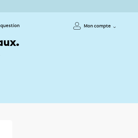
 question
Mon compte
aux.
!