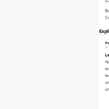
Po
Bo
C
Expl
Ex
13
L
l'
l
le
u
un