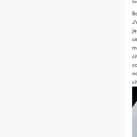
Se
Bo
J
je
ce
mo
ci
c
no
ci