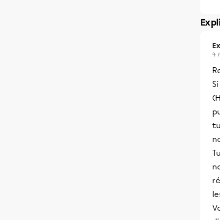
Expl
Ex
4 
R
Si
(H
pu
t
no
T
no
r
le
Vo