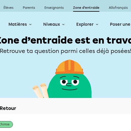
Élèves
Parents
Enseignants
Zone d’entraide
Allofrançais
Matières
Niveaux
Explorer
Poser une
Zone d’entraide est en trav
Retrouve ta question parmi celles déjà posées
Retour
Chimie