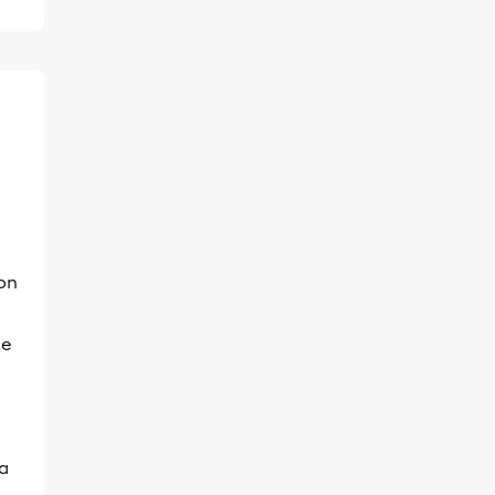
on
le
la