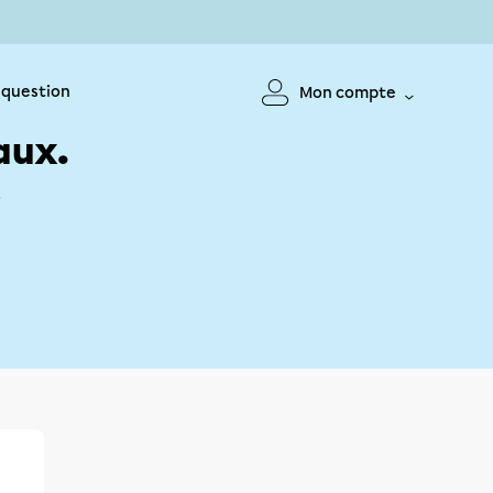
 question
Mon compte
aux.
!