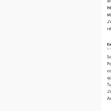
di
h
s
J'
ré
Ex
4 
Sa
Po
co
qu
Tu
J'
A