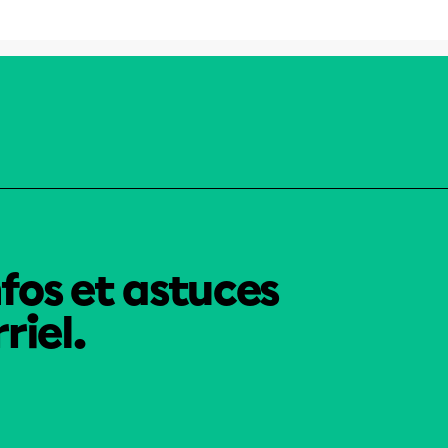
nfos et astuces
riel.