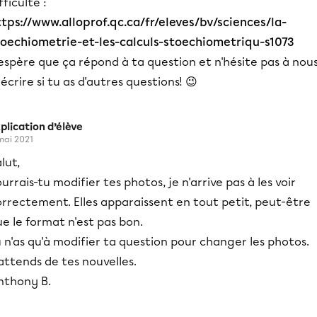
fficulté :
ttps://www.alloprof.qc.ca/fr/eleves/bv/sciences/la-
toechiometrie-et-les-calculs-stoechiometriqu-s1073
espère que ça répond à ta question et n'hésite pas à nou
écrire si tu as d'autres questions! 😉
plication d’élève
mai 2021
lut,
urrais-tu modifier tes photos, je n'arrive pas à les voir
rrectement. Elles apparaissent en tout petit, peut-être
e le format n'est pas bon.
 n'as qu'à modifier ta question pour changer les photos.
attends de tes nouvelles.
nthony B.