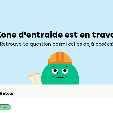
Élèves
Parents
Enseignants
Zone d’entraide
Allofrançais
Matières
Niveaux
Explorer
Poser une
Zone d’entraide est en trav
Retrouve ta question parmi celles déjà posées
Retour
Chimie