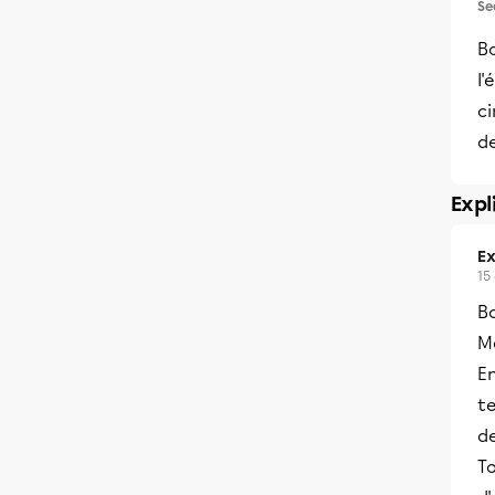
Se
Bo
l'
ci
de
Expl
Ex
15
B
Me
En
t
de
T