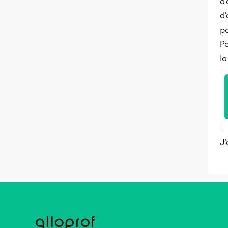
d
d'
po
Po
la
J'