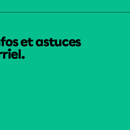
nfos et astuces
riel.