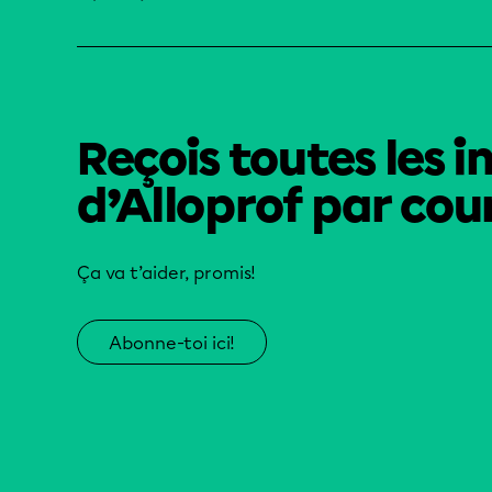
Reçois toutes les i
d’Alloprof par cour
Ça va t’aider, promis!
Abonne-toi ici!