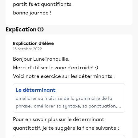
partitifs et quantifiants .
bonne journée !
Explication (1)
Explication d’élève
15 octobre 2022
Bonjour LuneTranquille,
Merci d'utiliser la zone d'entraide! :)
Voici notre exercice sur les déterminants :
Le déterminant
améliorer sa maîtrise de la grammaire de la
phrase;. améliorer sa syntaxe, sa ponctuation,
son orthographe lexicale et grammaticale;.
Pour en savoir plus sur le déterminant
augmenter sa capacité ...
quantitatif, je te suggère la fiche suivante :