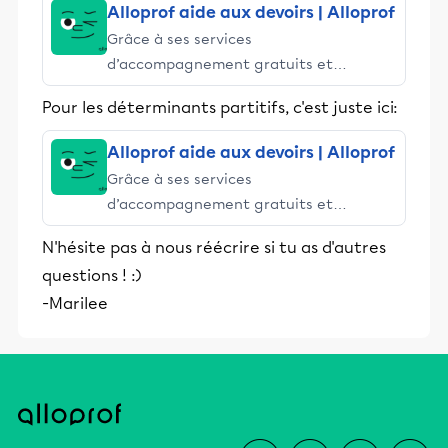
Alloprof aide aux devoirs | Alloprof
Grâce à ses services
d’accompagnement gratuits et
stimulants, Alloprof engage les élèves
Pour les déterminants partitifs, c'est juste ici:
et leurs parents dans la réussite
éducative.
Alloprof aide aux devoirs | Alloprof
Grâce à ses services
d’accompagnement gratuits et
stimulants, Alloprof engage les élèves
N'hésite pas à nous réécrire si tu as d'autres
et leurs parents dans la réussite
questions ! :)
éducative.
-Marilee