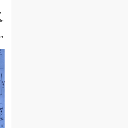
p
de
on