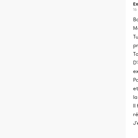
Ex
16
Bo
Me
Tu
p
To
D'
ex
Pa
et
la
Il
r
J'