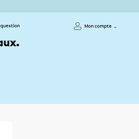
 question
Mon compte
aux.
!