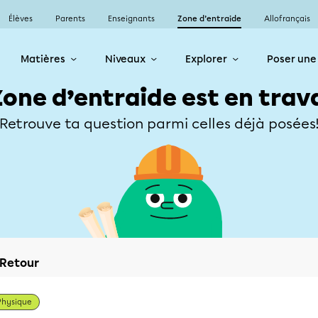
Élèves
Parents
Enseignants
Zone d’entraide
Allofrançais
Matières
Niveaux
Explorer
Poser une
Zone d’entraide est en trav
Retrouve ta question parmi celles déjà posées
Retour
Physique