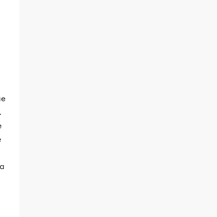
ue
.
e
e
la