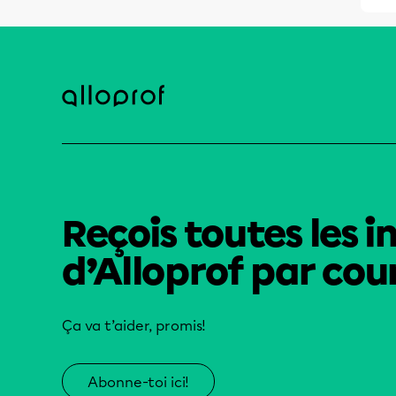
Reçois toutes les i
d’Alloprof par cour
Ça va t’aider, promis!
Abonne-toi ici!