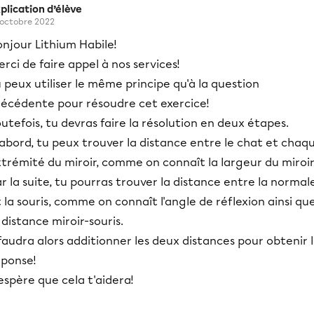
plication d’élève
 octobre 2022
njour Lithium Habile!
rci de faire appel à nos services!
 peux utiliser le même principe qu'à la question
récédente pour résoudre cet exercice!
utefois, tu devras faire la résolution en deux étapes.
abord, tu peux trouver la distance entre le chat et chaq
trémité du miroir, comme on connaît la largeur du miroir
r la suite, tu pourras trouver la distance entre la normal
 la souris, comme on connaît l'angle de réflexion ainsi qu
 distance miroir-souris.
 faudra alors additionner les deux distances pour obtenir 
éponse!
espère que cela t'aidera!