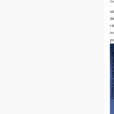
Se
sa
de
r
mè
p