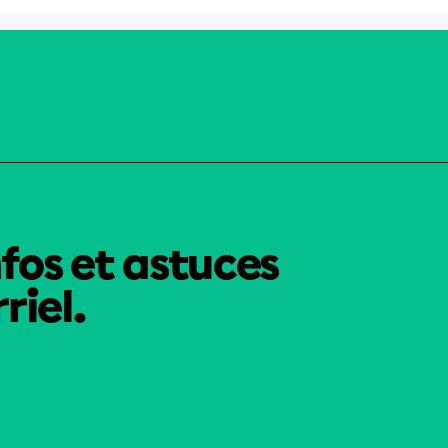
nfos et astuces
riel.