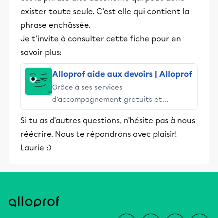
exister toute seule. C'est elle qui contient la
phrase enchâssée.
Je t'invite à consulter cette fiche pour en
savoir plus:
Alloprof aide aux devoirs | Alloprof
Grâce à ses services
d’accompagnement gratuits et
stimulants, Alloprof engage les élèves
Si tu as d'autres questions, n'hésite pas à nous
et leurs parents dans la réussite
réécrire. Nous te répondrons avec plaisir!
éducative.
Laurie :)