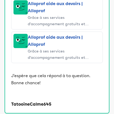
Alloprof aide aux devoirs |
Alloprof
Grâce à ses services
d’accompagnement gratuits et
stimulants, Alloprof engage les élèves
et leurs parents dans la réussite
Alloprof aide aux devoirs |
éducative.
Alloprof
Grâce à ses services
d’accompagnement gratuits et
stimulants, Alloprof engage les élèves
et leurs parents dans la réussite
J'espère que cela répond à ta question.
éducative.
Bonne chance!
TatooineCalme645