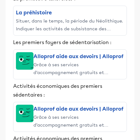
et leurs parents dans la réussite
éducative.
La préhistoire
Situer, dans le temps, la période du Néolithique.
Indiquer les activités de subsistance des
sociétés du Néolithiques. Énumérer des
Les premiers foyers de sédentarisation :
procédés artisanaux ...
Alloprof aide aux devoirs | Alloprof
Grâce à ses services
d’accompagnement gratuits et
stimulants, Alloprof engage les élèves
Activités économiques des premiers
et leurs parents dans la réussite
sédentaires :
éducative.
Alloprof aide aux devoirs | Alloprof
Grâce à ses services
d’accompagnement gratuits et
stimulants, Alloprof engage les élèves
Activités économiques des premiers