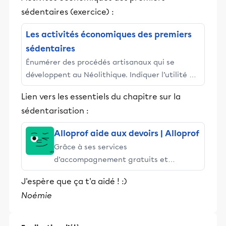
et leurs parents dans la réussite
sédentaires (exercice) :
éducative.
Les activités économiques des premiers
sédentaires
Énumérer des procédés artisanaux qui se
développent au Néolithique. Indiquer l’utilité de
la poterie développée au Néolithique. Indiquer
Lien vers les essentiels du chapitre sur la
le facteur ...
sédentarisation :
Alloprof aide aux devoirs | Alloprof
Grâce à ses services
d’accompagnement gratuits et
stimulants, Alloprof engage les élèves
J'espère que ça t'a aidé ! :)
et leurs parents dans la réussite
Noémie
éducative.