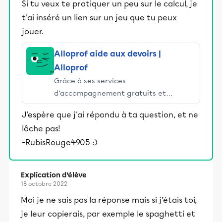
Si tu veux te pratiquer un peu sur le calcul, je
t'ai inséré un lien sur un jeu que tu peux
jouer.
Alloprof aide aux devoirs |
Alloprof
Grâce à ses services
d’accompagnement gratuits et
stimulants, Alloprof engage les élèves
J'espère que j'ai répondu à ta question, et ne
et leurs parents dans la réussite
lâche pas!
éducative.
-RubisRouge4905 :)
Explication d’élève
18 octobre 2022
Moi je ne sais pas la réponse mais si j’étais toi,
je leur copierais, par exemple le spaghetti et