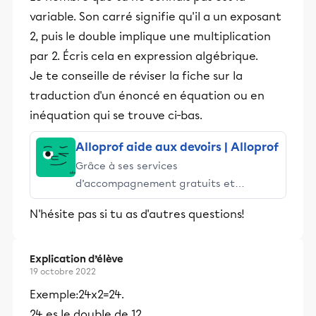
variable. Son carré signifie qu'il a un exposant
2, puis le double implique une multiplication
par 2. Écris cela en expression algébrique.
Je te conseille de réviser la fiche sur la
traduction d'un énoncé en équation ou en
inéquation qui se trouve ci-bas.
Alloprof aide aux devoirs | Alloprof
Grâce à ses services
d’accompagnement gratuits et
stimulants, Alloprof engage les élèves
N'hésite pas si tu as d'autres questions!
et leurs parents dans la réussite
éducative.
Explication d’élève
19 octobre 2022
Exemple:24x2=24.
24 es le double de 12