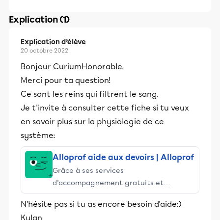
Explication (1)
Explication d’élève
20 octobre 2022
Bonjour CuriumHonorable,
Merci pour ta question!
Ce sont les reins qui filtrent le sang.
Je t'invite à consulter cette fiche si tu veux
en savoir plus sur la physiologie de ce
système:
Alloprof aide aux devoirs | Alloprof
Grâce à ses services
d’accompagnement gratuits et
stimulants, Alloprof engage les élèves
N'hésite pas si tu as encore besoin d'aide:)
et leurs parents dans la réussite
Kylan
éducative.