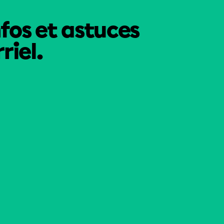
nfos et astuces
riel.