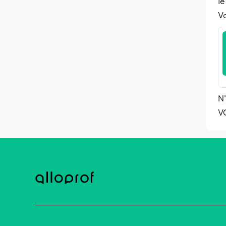
le
Vo
N'
V