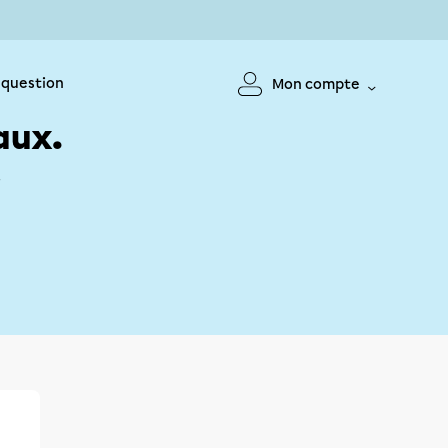
 question
Mon compte
aux.
!