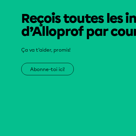
Reçois toutes les i
d’Alloprof par cour
Ça va t’aider, promis!
Abonne-toi ici!