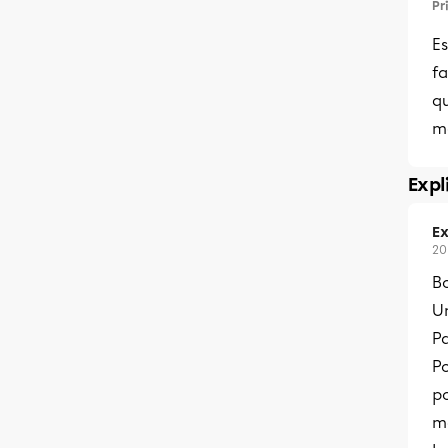
Pr
Es
fa
qu
m
Expl
Ex
20
B
Un
Pa
P
po
ma