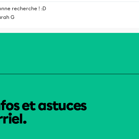
Suqas l'antique Shukshan au nord à Acre Akko au
onne recherche ! :D
sud On attribue parfois au mot grec phoiniks
arah G
désignant la pourpre colorant tiré du murex et qui
représentait une grande richesse dans la haute
Antiquité l'origine du nom des...
nfos et astuces
riel.