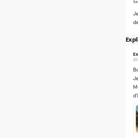
Se
Je
de
Expl
Ex
20
Bo
Je
M
d'