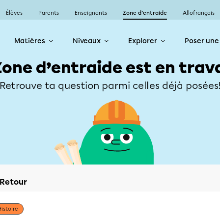
Élèves
Parents
Enseignants
Zone d’entraide
Allofrançais
Matières
Niveaux
Explorer
Poser une
Zone d’entraide est en trav
Retrouve ta question parmi celles déjà posées
Retour
Histoire