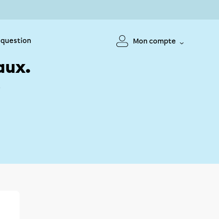
 question
Mon compte
aux.
!