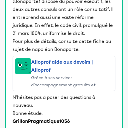
(Bonaparte) dispose du pouvoir exécutif, les
deux autres consuls ont un rôle consultatif. Il
entreprend aussi une vaste réforme
juridique. En effet, le code civil, promulgué le
21 mars 1804, uniformise le droit.
Pour plus de détails, consulte cette fiche au
sujet de napoléon Bonaparte:
Alloprof aide aux devoirs |
Alloprof
Grâce à ses services
d’accompagnement gratuits et
stimulants, Alloprof engage les élèves
N'hésites pas à poser des questions à
et leurs parents dans la réussite
nouveau.
éducative.
Bonne étude!
GrillonPragmatique1056