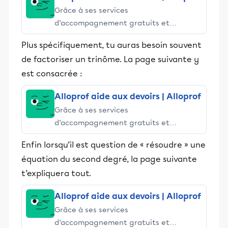
Grâce à ses services
d’accompagnement gratuits et
stimulants, Alloprof engage les élèves
Plus spécifiquement, tu auras besoin souvent
et leurs parents dans la réussite
de factoriser un trinôme. La page suivante y
éducative.
est consacrée :
Alloprof aide aux devoirs | Alloprof
Grâce à ses services
d’accompagnement gratuits et
stimulants, Alloprof engage les élèves
Enfin lorsqu’il est question de « résoudre » une
et leurs parents dans la réussite
équation du second degré, la page suivante
éducative.
t’expliquera tout.
Alloprof aide aux devoirs | Alloprof
Grâce à ses services
d’accompagnement gratuits et