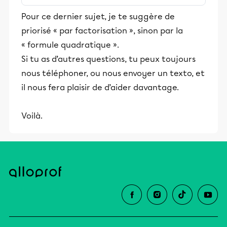
stimulants, Alloprof engage les élèves
Pour ce dernier sujet, je te suggère de
et leurs parents dans la réussite
priorisé « par factorisation », sinon par la
éducative.
« formule quadratique ».
Si tu as d’autres questions, tu peux toujours
nous téléphoner, ou nous envoyer un texto, et
il nous fera plaisir de d’aider davantage.
Voilà.