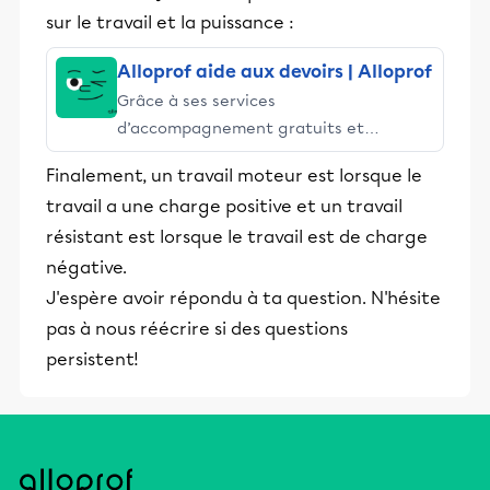
sur le travail et la puissance :
Alloprof aide aux devoirs | Alloprof
Grâce à ses services
d’accompagnement gratuits et
stimulants, Alloprof engage les élèves
Finalement, un travail moteur est lorsque le
et leurs parents dans la réussite
travail a une charge positive et un travail
éducative.
résistant est lorsque le travail est de charge
négative.
J'espère avoir répondu à ta question. N'hésite
pas à nous réécrire si des questions
persistent!