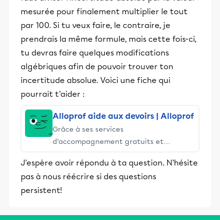
mesurée pour finalement multiplier le tout
par 100. Si tu veux faire, le contraire, je
prendrais la même formule, mais cette fois-ci,
tu devras faire quelques modifications
algébriques afin de pouvoir trouver ton
incertitude absolue. Voici une fiche qui
pourrait t'aider :
Alloprof aide aux devoirs | Alloprof
Grâce à ses services
d’accompagnement gratuits et
stimulants, Alloprof engage les élèves
J'espère avoir répondu à ta question. N'hésite
et leurs parents dans la réussite
pas à nous réécrire si des questions
éducative.
persistent!