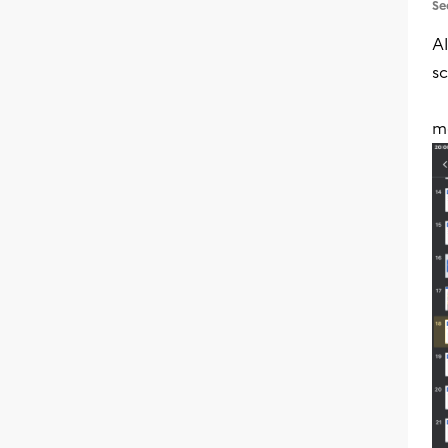
Se
A
s
me