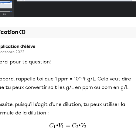
ication (1)
plication d’élève
 octobre 2022
rci pour ta question!
abord, rappelle toi que 1 ppm = 10^-4 g/L. Cela veut dire
e tu peux convertir soit les g/L en ppm ou ppm en g/L.
suite, puisqu'il s'agit d'une dilution, tu peux utiliser la
rmule de la dilution :
•
=
C_1•V_1=C_2•V_2
•
C
V
C
V
1
1
2
2