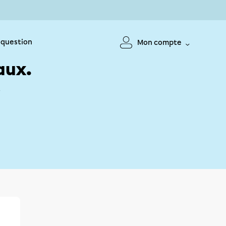
 question
Mon compte
aux.
!