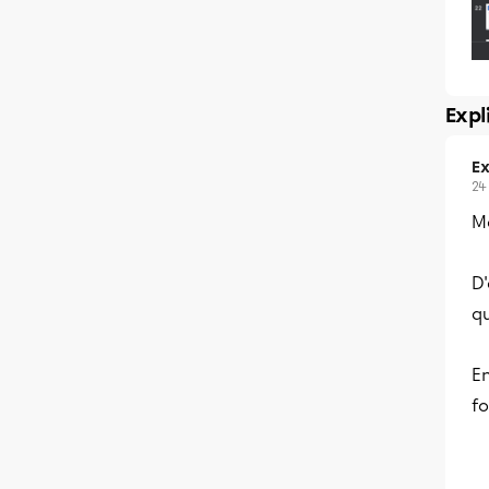
Expl
Ex
24
Me
D'
qu
En
fo