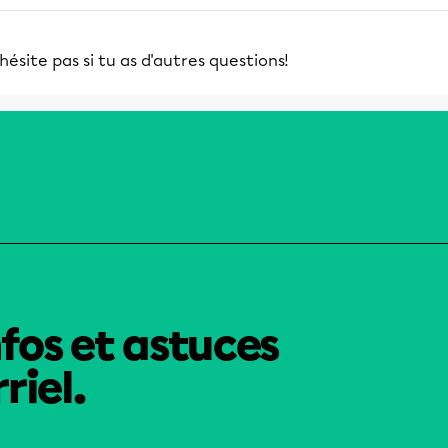
hésite pas si tu as d'autres questions!
nfos et astuces
riel.