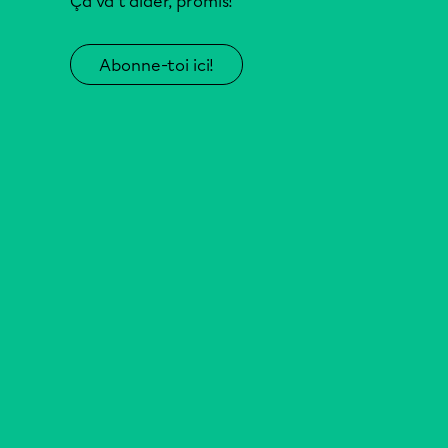
Ça va t’aider, promis!
Abonne-toi ici!