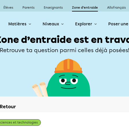
Élèves
Parents
Enseignants
Zone d’entraide
Allofrançais
Matières
Niveaux
Explorer
Poser une
Zone d’entraide est en trav
Retrouve ta question parmi celles déjà posées
Retour
Sciences et technologies