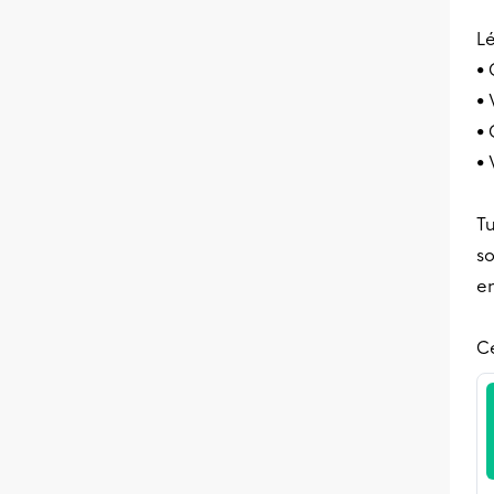
L
• 
• 
• 
• 
Tu
so
en
Ce