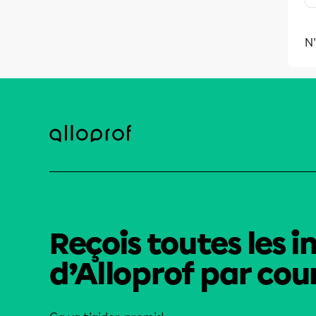
N'
Reçois toutes les i
d’Alloprof par cour