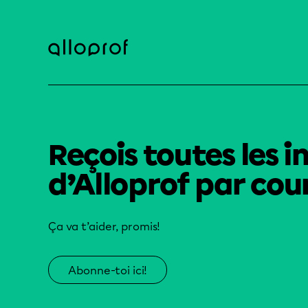
Reçois toutes les i
d’Alloprof par cour
Ça va t’aider, promis!
Abonne-toi ici!