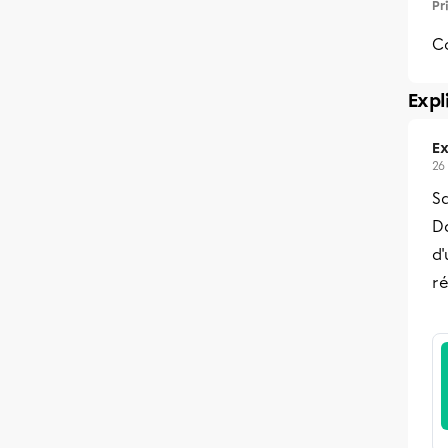
Pr
C
Expl
Ex
26
S
Da
d'
ré