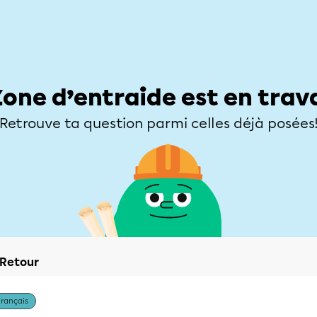
Élèves
Parents
Enseignants
Zone d’entraide
Allofrançais
Matières
Niveaux
Explorer
Poser une
Zone d’entraide est en trav
Retrouve ta question parmi celles déjà posées
Retour
Français