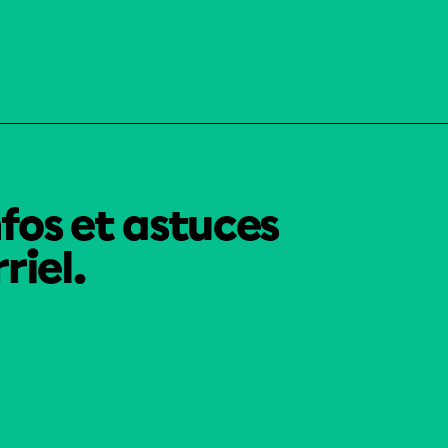
nfos et astuces
riel.