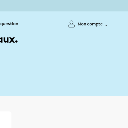
 question
Mon compte
aux.
!