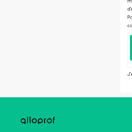
m
d'
Po
co
J'