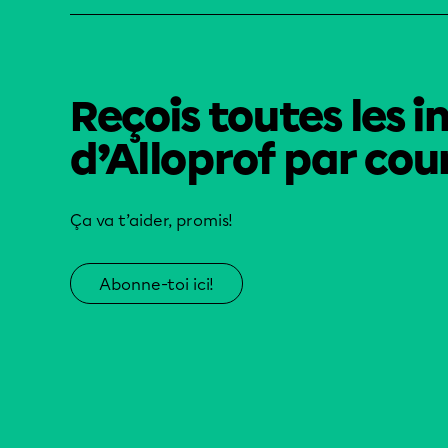
Reçois toutes les i
d’Alloprof par cour
Ça va t’aider, promis!
Abonne-toi ici!