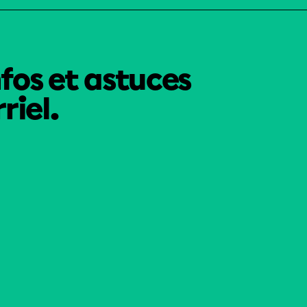
nfos et astuces
riel.