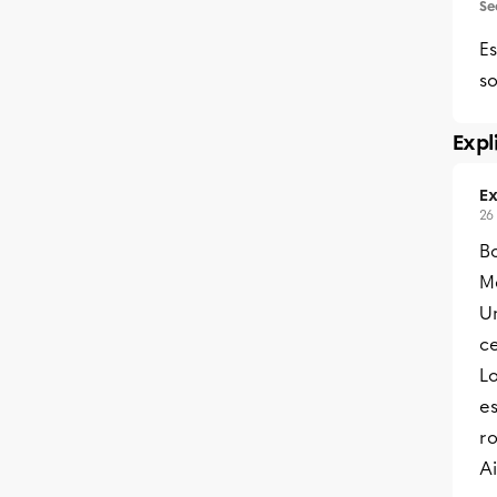
Se
E
so
Expl
Ex
26
Bo
Me
Un
ce
Lo
es
ro
A