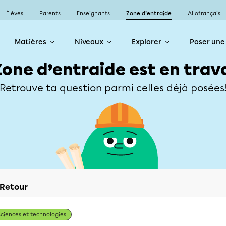
Élèves
Parents
Enseignants
Zone d’entraide
Allofrançais
Matières
Niveaux
Explorer
Poser une
Zone d’entraide est en trav
Retrouve ta question parmi celles déjà posées
Retour
Sciences et technologies