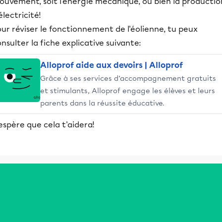
ouvement, soit l'énergie mécanique, ou bien la productio
électricité!
ur réviser le fonctionnement de l'éolienne, tu peux
nsulter la fiche explicative suivante:
Alloprof aide aux devoirs | Alloprof
Grâce à ses services d’accompagnement gratuits
et stimulants, Alloprof engage les élèves et leurs
parents dans la réussite éducative.
espère que cela t'aidera!