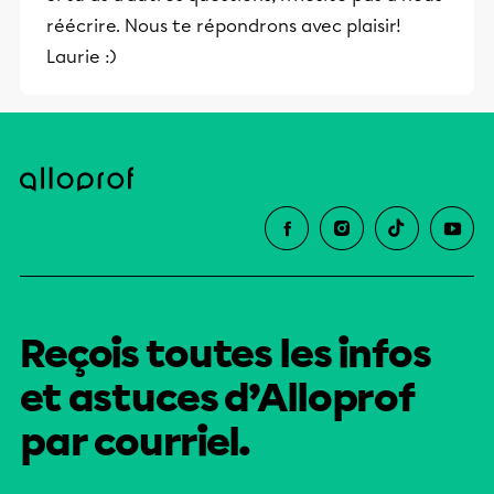
et leurs parents dans la réussite
réécrire. Nous te répondrons avec plaisir!
éducative.
Laurie :)
Reçois toutes les infos
et astuces d’Alloprof
par courriel.