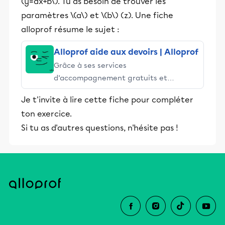
(y=ax+b\). Tu as besoin de trouver les
paramètres \(a\) et \(b\) (z). Une fiche
alloprof résume le sujet :
Alloprof aide aux devoirs | Alloprof
Grâce à ses services
d’accompagnement gratuits et
stimulants, Alloprof engage les élèves
Je t'invite à lire cette fiche pour compléter
et leurs parents dans la réussite
ton exercice.
éducative.
Si tu as d'autres questions, n'hésite pas !