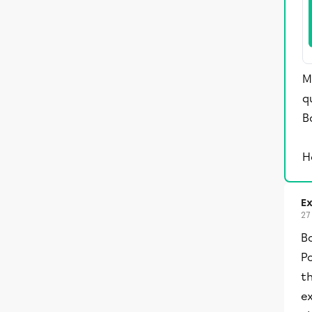
M
q
B
H
Ex
27
Bo
Po
th
ex