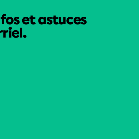
nfos et astuces
riel.