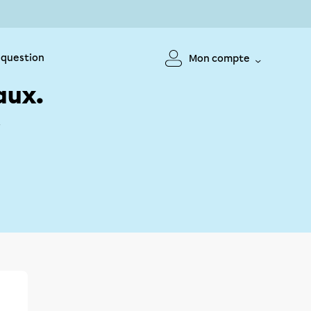
 question
Mon compte
aux.
!