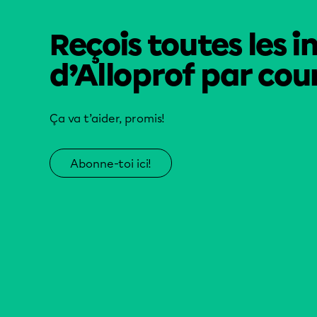
Reçois toutes les i
d’Alloprof par cour
Ça va t’aider, promis!
Abonne-toi ici!