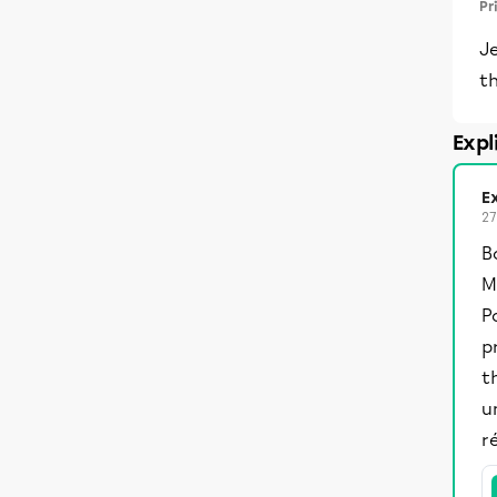
Pr
Je
t
Expl
Ex
27
B
M
P
p
t
u
ré