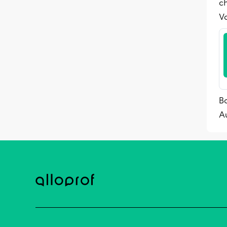
ch
Vo
B
A