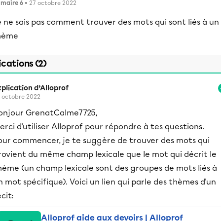
imaire 6
• 27 octobre 2022
 ne sais pas comment trouver des mots qui sont liés à un
hème
ications (2)
plication d’Alloprof
 octobre 2022
onjour GrenatCalme7725,
erci d'utiliser Alloprof pour répondre à tes questions.
our commencer, je te suggère de trouver des mots qui
rovient du même champ lexicale que le mot qui décrit le
hème (un champ lexicale sont des groupes de mots liés à
n mot spécifique). Voici un lien qui parle des thèmes d'un
cit:
Alloprof aide aux devoirs | Alloprof