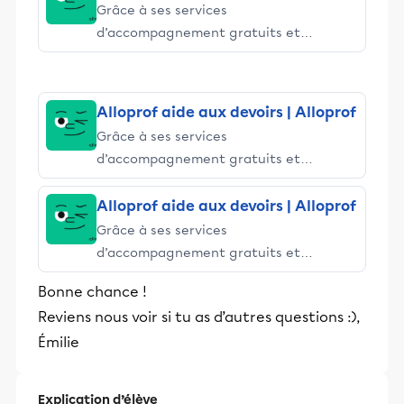
Grâce à ses services
d’accompagnement gratuits et
stimulants, Alloprof engage les élèves
et leurs parents dans la réussite
éducative.
Alloprof aide aux devoirs | Alloprof
Grâce à ses services
d’accompagnement gratuits et
stimulants, Alloprof engage les élèves
et leurs parents dans la réussite
Alloprof aide aux devoirs | Alloprof
éducative.
Grâce à ses services
d’accompagnement gratuits et
stimulants, Alloprof engage les élèves
Bonne chance !
et leurs parents dans la réussite
Reviens nous voir si tu as d’autres questions :),
éducative.
Émilie
Explication d’élève