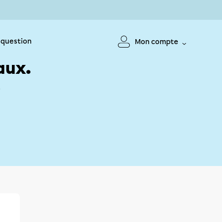
 question
Mon compte
aux.
!