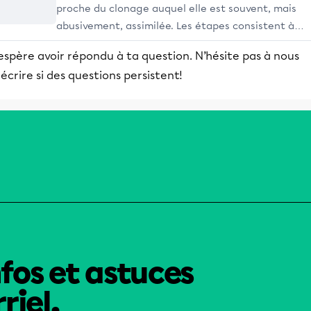
proche du clonage auquel elle est souvent, mais
abusivement, assimilée. Les étapes consistent à
retirer l’ADN d’un ovocyte (ovule non fécondée) et 
espère avoir répondu à ta question. N’hésite pas à nous
y injecter en remplacement un noyau contenant
écrire si des questions persistent!
l’ADN que l'on désire cloner.
nfos et astuces
riel.