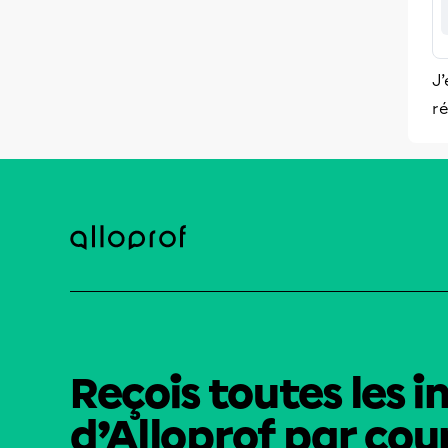
J’
ré
Reçois toutes les i
d’Alloprof par cour