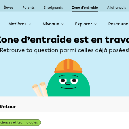
Élèves
Parents
Enseignants
Zone d’entraide
Allofrançais
Matières
Niveaux
Explorer
Poser une
Zone d’entraide est en trav
Retrouve ta question parmi celles déjà posées
Retour
Sciences et technologies