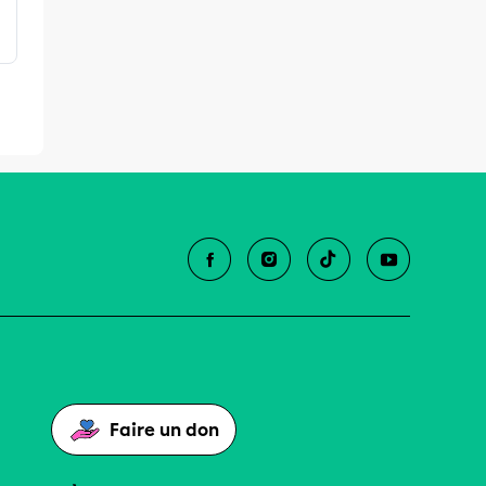
à
Faire un don