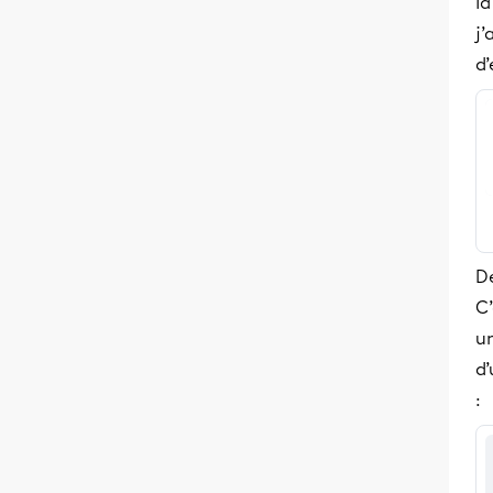
la
j’
d’
De
C’
un
d’
: