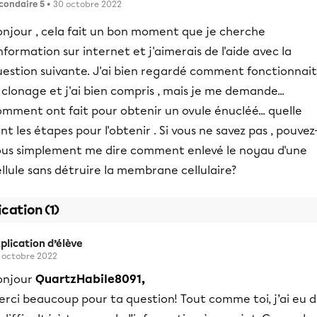
condaire 5
• 30 octobre 2022
onjour , cela fait un bon moment que je cherche
information sur internet et j'aimerais de l'aide avec la
uestion suivante. J'ai bien regardé comment fonctionnait
 clonage et j'ai bien compris , mais je me demande...
mment ont fait pour obtenir un ovule énucléé... quelle
nt les étapes pour l'obtenir . Si vous ne savez pas , pouvez
ous simplement me dire comment enlevé le noyau d'une
llule sans détruire la membrane cellulaire?
ication (1)
plication d’élève
 octobre 2022
onjour
QuartzHabile8091,
erci beaucoup pour ta question! Tout comme toi, j’ai eu 