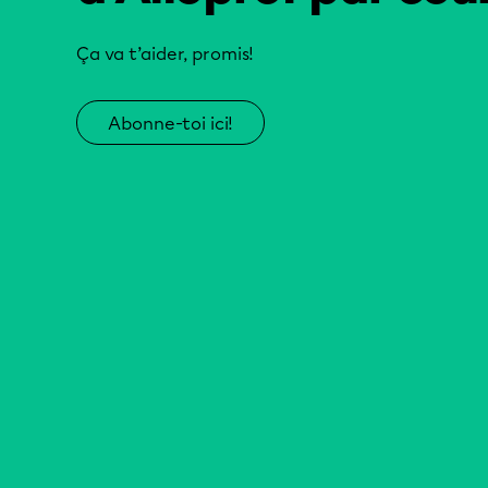
Ça va t’aider, promis!
Abonne-toi ici!