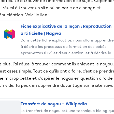
 difficulté à trouver de l’information à ce sujet. Cependan
ai réussi à trouver un site où on parle de clonage et
énucléation. Voici le lien :
Fiche explicative de la leçon : Reproduction
artificielle | Nagwa
Dans cette fiche explicative, nous allons apprendre
à décrire les processus de formation des bébés
éprouvettes (FIV) et d’énucléation, et à décrire le
rôle des banques de gamètes dans la reproduction
 plus, j’ai réussi à trouver comment ils enlèvent le noyau.
artificielle.
est assez simple. Tout ce qu’ils ont à faire, c’est de prendr
e micropipette et d’aspirer le noyau en question à l’aide
un vide. Tu peux en apprendre davantage sur le site suiv
Transfert de noyau — Wikipédia
Le transfert de noyau est une technique biologiqu