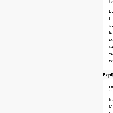
Se
B
l'
q
le
co
so
v
ce
Expl
Ex
30
B
M