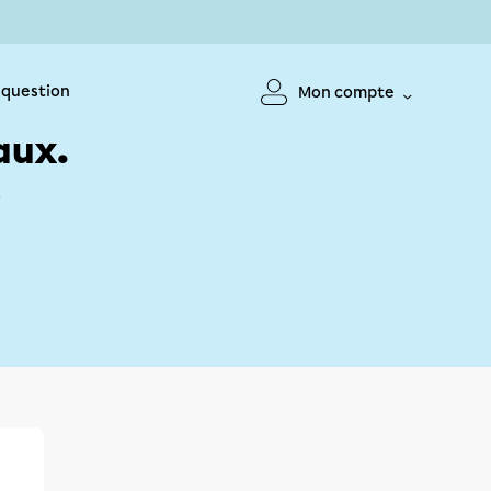
 question
Mon compte
aux.
!