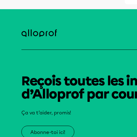
Reçois toutes les i
d’Alloprof par cour
Ça va t’aider, promis!
Abonne-toi ici!