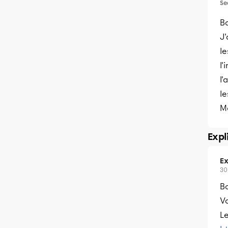
Se
Bo
J'
le
l'
l'
le
M
Expl
Ex
30
B
Vo
Le