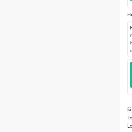
H
c
Si
te
La