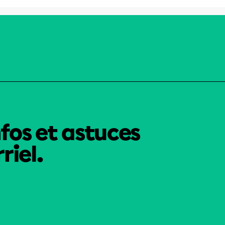
nfos et astuces
riel.