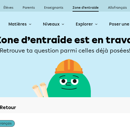
Élèves
Parents
Enseignants
Zone d’entraide
Allofrançais
Matières
Niveaux
Explorer
Poser une
Zone d’entraide est en trav
Retrouve ta question parmi celles déjà posées
Retour
Français