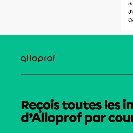
de
J'
O
Reçois toutes les i
d’Alloprof par cour