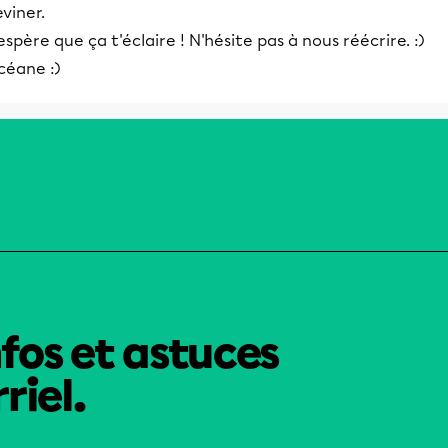
viner.
espère que ça t'éclaire ! N'hésite pas à nous réécrire. :)
céane :)
nfos et astuces
riel.