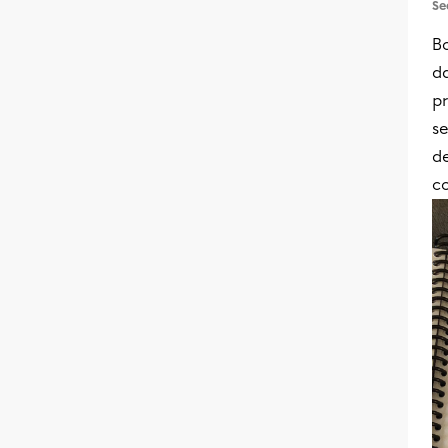
Se
B
da
p
se
d
c