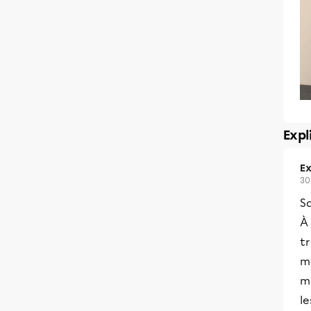
Expl
Ex
30
Sa
À 
tr
ma
m
le