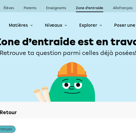
Élèves
Parents
Enseignants
Zone d’entraide
Allofrançais
Matières
Niveaux
Explorer
Poser une
Zone d’entraide est en trav
Retrouve ta question parmi celles déjà posées
Retour
Français