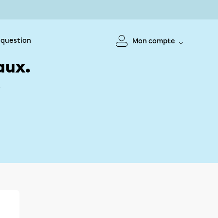
 question
Mon compte
aux.
!