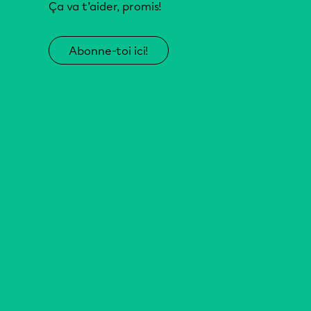
Ça va t’aider, promis!
Abonne-toi ici!