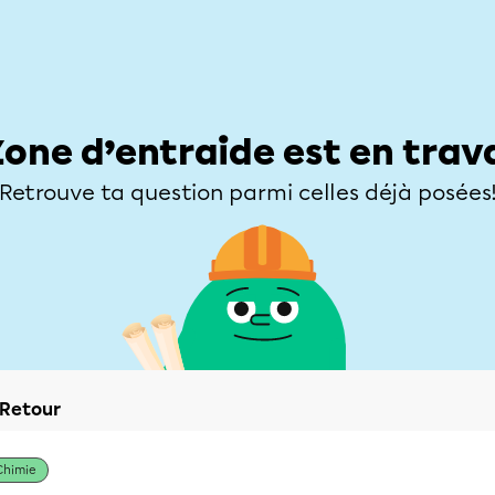
Élèves
Parents
Enseignants
Zone d’entraide
Allofrançais
Matières
Niveaux
Explorer
Poser une
Zone d’entraide est en trav
Retrouve ta question parmi celles déjà posées
Retour
Chimie