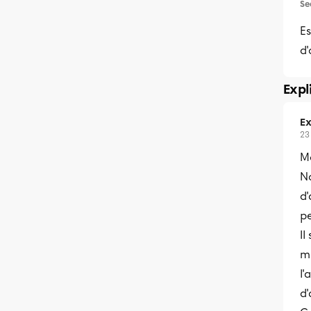
Se
E
d
Expl
Ex
23
Me
N
d
pe
Il
m
l'
d