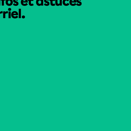
nfos et astuces
riel.