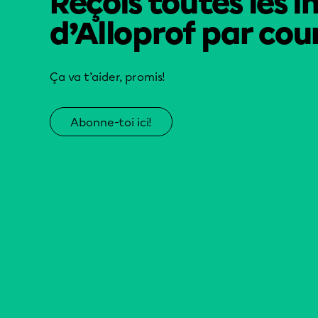
Reçois toutes les i
d’Alloprof par cour
Ça va t’aider, promis!
Abonne-toi ici!