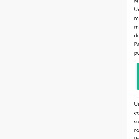
Me
U
m
m
d
Ps
p
U
co
sa
ro
Ps