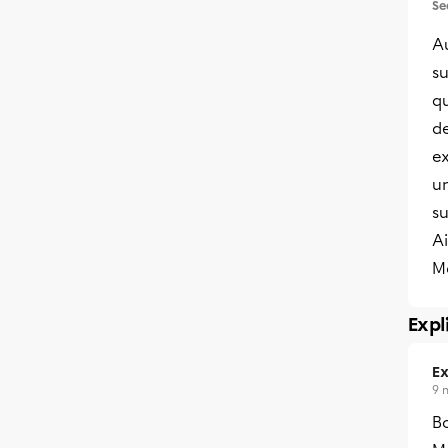
Se
Au
su
qu
d
e
u
su
Ai
Me
Expl
Ex
9 
B