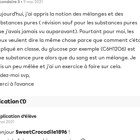
condaire 3
• 9 mai 2021
jourd'hui, j'ai appris la notion des mélanges et des
bstances pures ( révision sauf pour les substances pures
e j'avais jamais vu auparavant). Pourtant pour moi, les
eux veulent dire la même chose parce que comment c'éta
xpliqué en classe, du glucose par exemple (C6H12O6) est
ne substance pure alors que du sang est un mélange. Je
is un peu mêlée et j'ai un exercice à faire sur cela.
dez-moi svp,
rci à l'avance
ication (1)
plication d’élève
mai 2021
onjour
SweetCrocodile1896
!