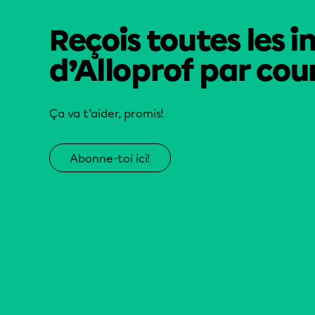
Reçois toutes les i
d’Alloprof par cour
Ça va t’aider, promis!
Abonne-toi ici!