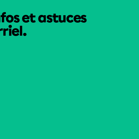
nfos et astuces
riel.