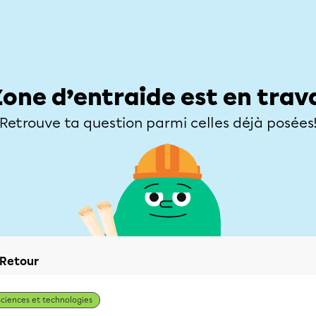
Élèves
Parents
Enseignants
Zone d’entraide
Allofrançais
Matières
Niveaux
Explorer
Poser une
Zone d’entraide est en trav
Retrouve ta question parmi celles déjà posées
Retour
Sciences et technologies