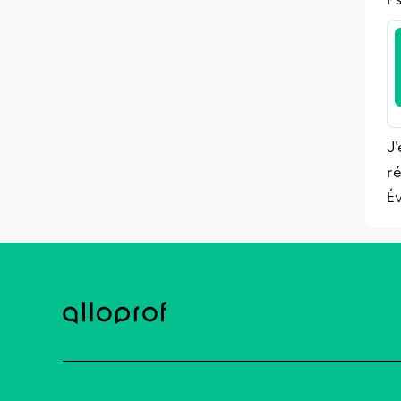
J'
ré
Év