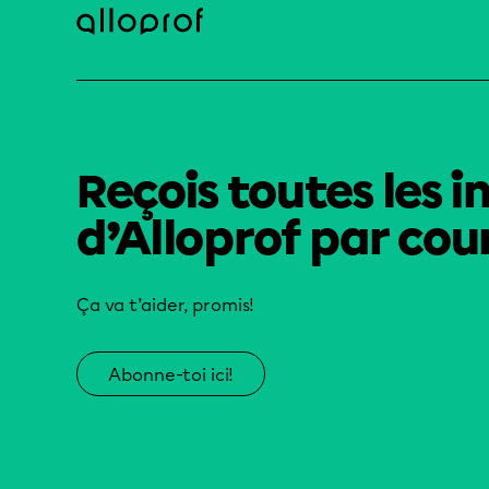
Reçois toutes les i
d’Alloprof par cour
Ça va t’aider, promis!
Abonne-toi ici!