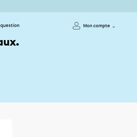
 question
Mon compte
aux.
!