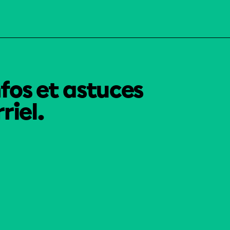
nfos et astuces
riel.