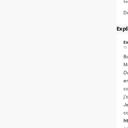
Se
Do
Expl
Ex
10
Bo
Me
D
e
co
j'
Je
c
h