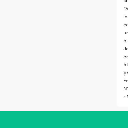
c
D
in
c
un
a 
Je
e
h
p
En
N'
-