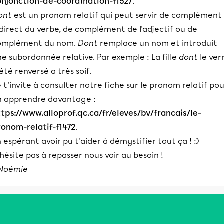
onjonction-de-coordination-f1527
.
ont
est un pronom relatif qui peut servir de complément
direct du verbe, de complément de l'adjectif ou de
omplément du nom.
Dont
remplace un nom et introduit
e subordonnée relative. Par exemple : La fille
dont
le ver
été renversé a très soif.
 t'invite à consulter notre fiche sur le pronom relatif po
n apprendre davantage :
ttps://www.alloprof.qc.ca/fr/eleves/bv/francais/le-
ronom-relatif-f1472
.
 espérant avoir pu t'aider à démystifier tout ça ! :)
hésite pas à repasser nous voir au besoin !
Noémie