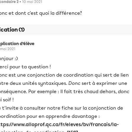
condaire 2
• 10 mai 2021
nc et dont c'est quoi la différence?
ication (1)
plication d’élève
 mai 2021
njour :)
rci pour ta question !
onc
est une conjonction de coordination qui sert de lien
ntre deux unités syntaxiques.
Donc
sert à exprimer une
nséquence. Par exemple : Il fait très chaud dehors,
donc
ai soif !
 t'invite à consulter notre fiche sur la conjonction de
oordination pour en apprendre davantage :
ttps://www.alloprof.qc.ca/fr/eleves/bv/francais/la-