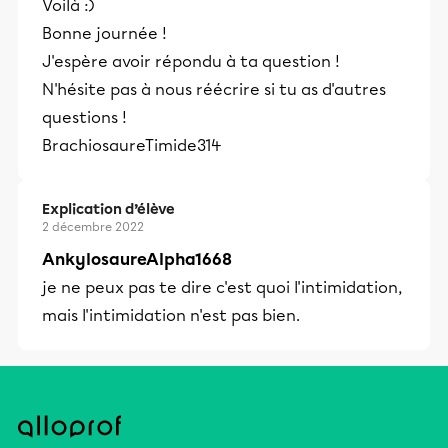
Voilà :)
blague et devient douloureuse et très
Bonne journée !
pesante pour le jeune qui en est
J'espère avoir répondu à ta question !
victime.
N'hésite pas à nous réécrire si tu as d'autres
questions !
BrachiosaureTimide314
Explication d’élève
2 décembre 2022
AnkylosaureAlpha1668
je ne peux pas te dire c'est quoi l'intimidation,
mais l'intimidation n'est pas bien.