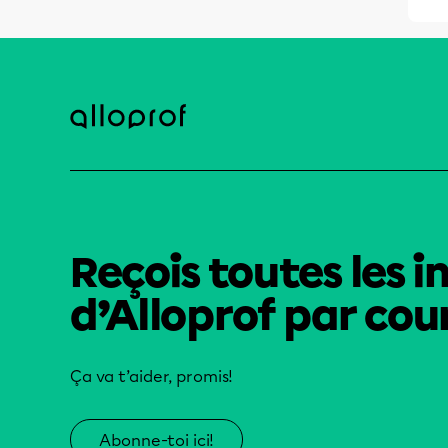
Reçois toutes les i
d’Alloprof par cour
Ça va t’aider, promis!
Abonne-toi ici!