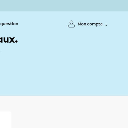
 question
Mon compte
aux.
!