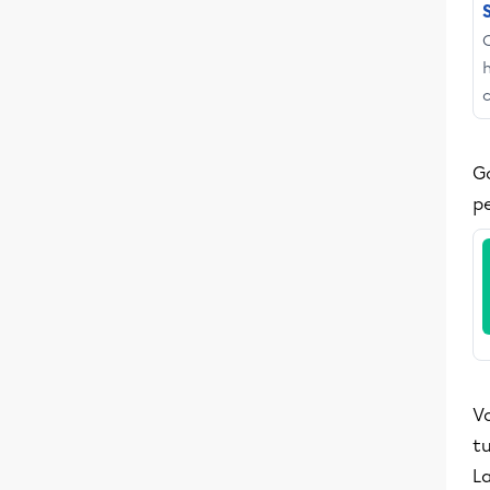
c
G
p
Vo
tu
La