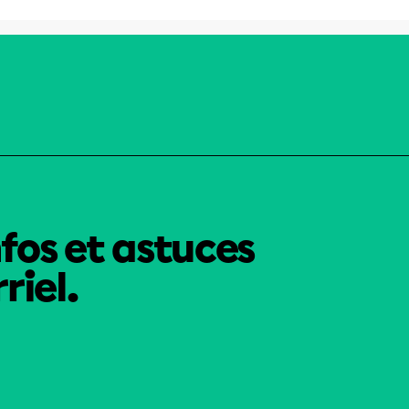
nfos et astuces
riel.