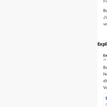
Pr
B
J'
vo
Expl
Ex
24
B
No
d'
Vo