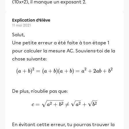
(10x+2), il manque un exposant 2.
Explication d’élève
11 mai 2021
Salut,
Une petite erreur a été faite à ton étape 1
pour calculer la mesure AC. Souviens-toi de la
chose suivante:
2
2
2
(
+
)
=
(
+
)
(
+
(a+b)^2 = (a+b)(a+b) = 
)
=
+
2
+
a
b
a
b
a
b
a
ab
b
De plus, n'oublie pas que:
c = \sqrt{a^2 + b^2} \neq
2
2
2
2
=
+

=
+
c
a
b
a
b
En évitant cette erreur, tu pourras trouver la