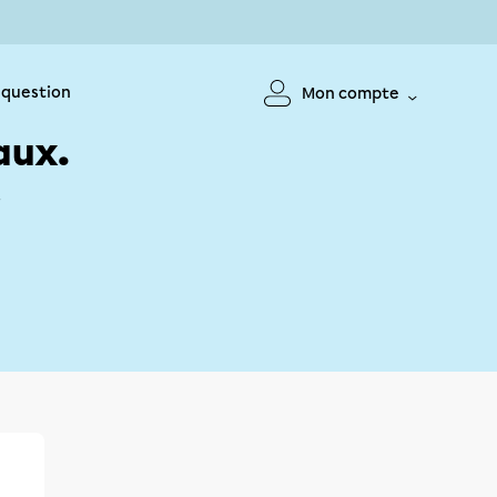
 question
Mon compte
aux.
!