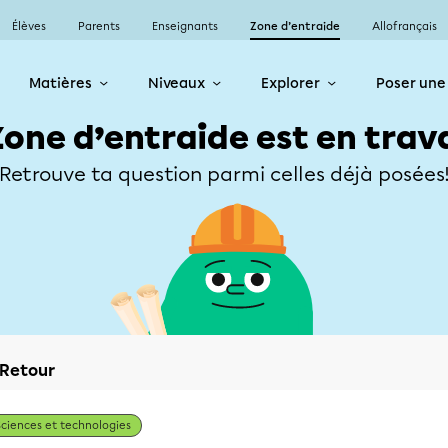
Élèves
Parents
Enseignants
Zone d’entraide
Allofrançais
Matières
Niveaux
Explorer
Poser une
Zone d’entraide est en trav
Retrouve ta question parmi celles déjà posées
Retour
Sciences et technologies