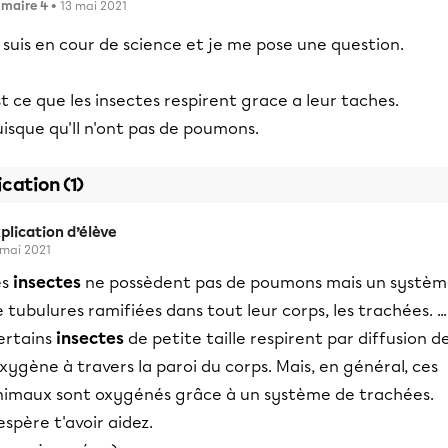
imaire 4
• 13 mai 2021
 suis en cour de science et je me pose une question.
t ce que les insectes respirent grace a leur taches.
isque qu'Il n'ont pas de poumons.
ication (1)
plication d’élève
 mai 2021
es
insectes
ne possèdent pas de poumons mais un systè
 tubulures ramifiées dans tout leur corps, les trachées. ...
ertains
insectes
de petite taille respirent par diffusion d
oxygène à travers la paroi du corps. Mais, en général, ces
nimaux sont oxygénés grâce à un système de trachées.
espère t'avoir aidez.