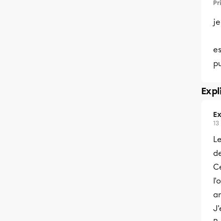
Pr
je
es
pu
Expl
Ex
13
L
de
C
l'
a
J'