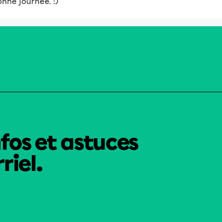
nne journée. :)
nfos et astuces
riel.