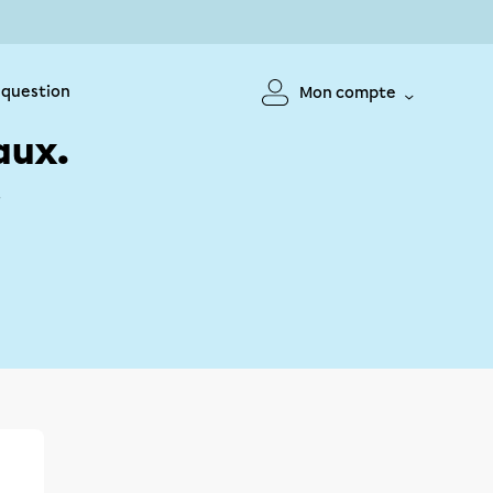
 question
Mon compte
aux.
!