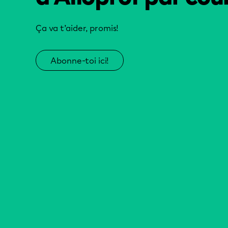
Ça va t’aider, promis!
Abonne-toi ici!