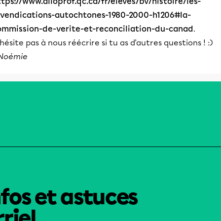
tps://www.alloprof.qc.ca/fr/eleves/bv/histoire/les-
evendications-autochtones-1980-2000-h1206#la-
ommission-de-verite-et-reconciliation-du-canad
.
hésite pas à nous réécrire si tu as d'autres questions ! :)
 Noémie
nfos et astuces
riel.