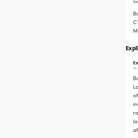
Se
Bo
C'
Me
Expl
Ex
16
B
L
o
in
ra
l
af