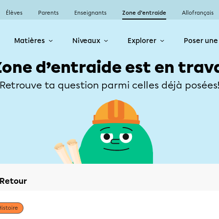
Élèves
Parents
Enseignants
Zone d’entraide
Allofrançais
Matières
Niveaux
Explorer
Poser une
Zone d’entraide est en trav
Retrouve ta question parmi celles déjà posées
Retour
Histoire