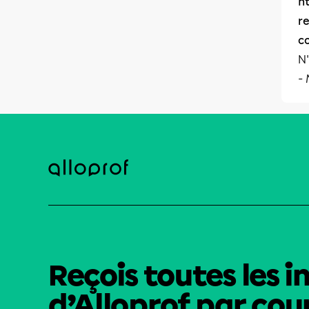
ht
r
c
N'
-
Reçois toutes les i
d’Alloprof par cour