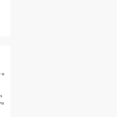
 a
ns
ns