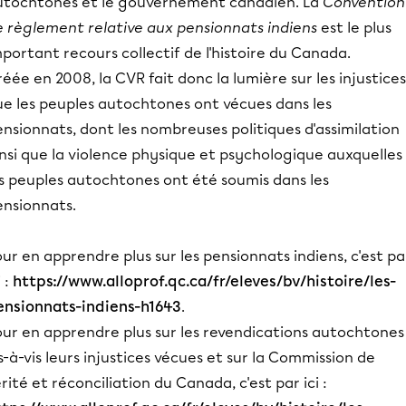
utochtones et le gouvernement canadien. La
Convention
e règlement relative aux pensionnats indiens
est le plus
portant recours collectif de l'histoire du Canada.
éée en 2008, la CVR fait donc la lumière sur les injustices
ue les peuples autochtones ont vécues dans les
nsionnats, dont les nombreuses politiques d'assimilation
nsi que la violence physique et psychologique auxquelles
es peuples autochtones ont été soumis dans les
ensionnats.
ur en apprendre plus sur les pensionnats indiens, c'est pa
i :
https://www.alloprof.qc.ca/fr/eleves/bv/histoire/les-
ensionnats-indiens-h1643
.
our en apprendre plus sur les revendications autochtones
s-à-vis leurs injustices vécues et sur la Commission de
rité et réconciliation du Canada, c'est par ici :