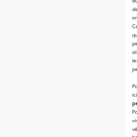
a
d
im
Cr
q
pe
ai
l
p
Po
ic
p
P
vi
vé