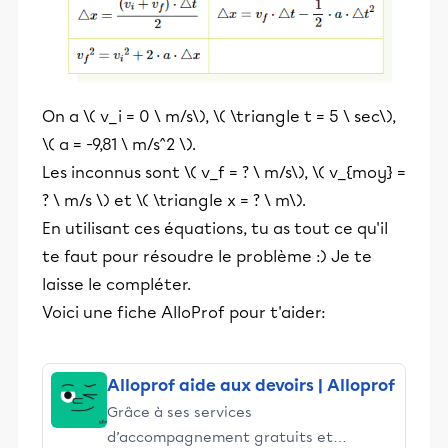
On a \( v_i = 0 \ m/s\), \( \triangle t = 5 \ sec\),
\( a = -9,81 \ m/s^2 \).
Les inconnus sont \( v_f = ? \ m/s\), \( v_{moy} =
? \ m/s \) et \( \triangle x = ? \ m\).
En utilisant ces équations, tu as tout ce qu'il
te faut pour résoudre le problème :) Je te
laisse le compléter.
Voici une fiche AlloProf pour t'aider:
Alloprof aide aux devoirs | Alloprof
Grâce à ses services
d’accompagnement gratuits et