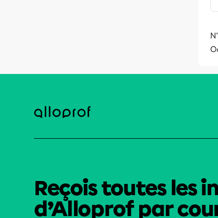
N'
O
Reçois toutes les i
d’Alloprof par cour