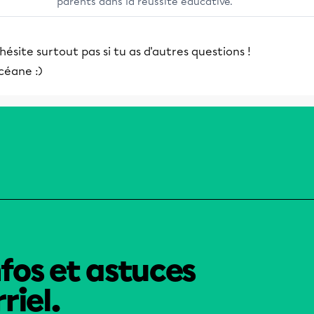
parents dans la réussite éducative.
hésite surtout pas si tu as d'autres questions !
céane :)
nfos et astuces
riel.