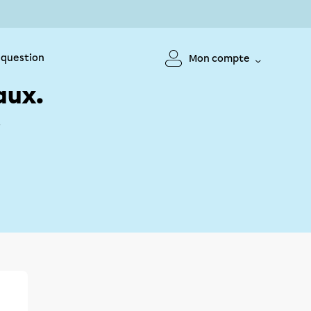
 question
Mon compte
aux.
!