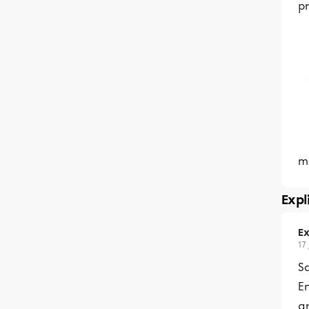
p
me
Expl
Ex
17
Sa
En
gr