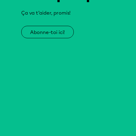
Ça va t’aider, promis!
Abonne-toi ici!