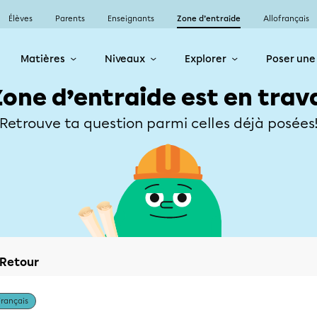
Élèves
Parents
Enseignants
Zone d’entraide
Allofrançais
Matières
Niveaux
Explorer
Poser une
Zone d’entraide est en trav
Retrouve ta question parmi celles déjà posées
Retour
Français