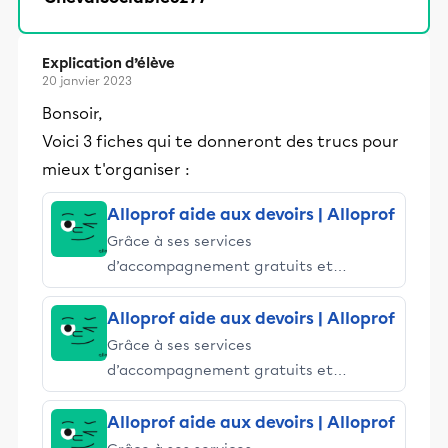
Explication d’élève
20 janvier 2023
Bonsoir,
Voici 3 fiches qui te donneront des trucs pour
mieux t'organiser :
Alloprof aide aux devoirs | Alloprof
Grâce à ses services
d’accompagnement gratuits et
stimulants, Alloprof engage les élèves
et leurs parents dans la réussite
Alloprof aide aux devoirs | Alloprof
éducative.
Grâce à ses services
d’accompagnement gratuits et
stimulants, Alloprof engage les élèves
et leurs parents dans la réussite
Alloprof aide aux devoirs | Alloprof
éducative.